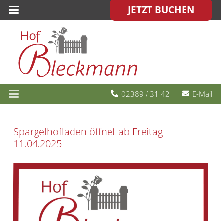
JETZT BUCHEN
02389 / 31 42
E-Mail
Spargelhofladen öffnet ab Freitag
11.04.2025
Video-
Player