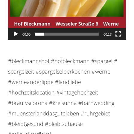
00:00
00:17
#bleckmannshof #hofbleckmann #spargel #
spargelzeit #spargelselberkochen #werne
#werneanderlippe #landliebe
#hochzeitslocation #vintagehochzeit
#brautvscorona #kreisunna #barnwedding
#muensterlanddasguteleben #ruhrgebiet
#bleibtgesund #bleibtzuhause